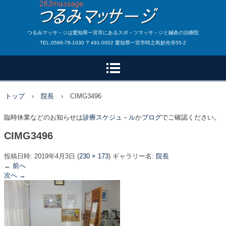
つるみマッサ－ジは愛知県一宮市にあるスポ－ツマッサ－ジと鍼灸の治療院
TEL.0586-78-1030 〒491-0002 愛知県一宮市時之島妙光寺55-2
トップ
›
院長
›
CIMG3496
臨時休業などのお知らせは
診療スケジュ－ル
か
ブログ
でご確認ください。
CIMG3496
投稿日時:
2019年4月3日
(
230 × 173
) ギャラリー名:
院長
← 前へ
次へ →