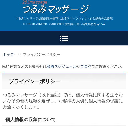
つるみマッサ－ジは愛知県一宮市にあるスポ－ツマッサ－ジと鍼灸の治療院
TEL.0586-78-1030 〒491-0002 愛知県一宮市時之島妙光寺55-2
トップ
›
プライバシーポリシー
臨時休業などのお知らせは
診療スケジュ－ル
か
ブログ
でご確認ください。
プライバシーポリシー
つるみマッサージ（以下当院）では、個人情報に関する法令お
よびその他の規範を遵守し、お客様の大切な個人情報の保護に
万全を尽くします。
個人情報の収集について