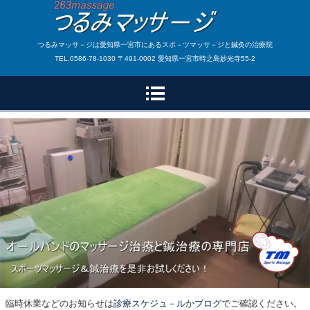
つるみマッサ－ジは愛知県一宮市にあるスポ－ツマッサ－ジと鍼灸の治療院
TEL.0586-78-1030 〒491-0002 愛知県一宮市時之島妙光寺55-2
臨時休業などのお知らせは
診療スケジュ－ル
か
ブログ
でご確認ください。