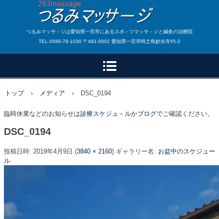
つるみマッサ－ジは愛知県一宮市にあるスポ－ツマッサ－ジと鍼灸の治療院
TEL.0586-78-1030 〒491-0002 愛知県一宮市時之島妙光寺55-2
トップ
›
メディア
›
DSC_0194
臨時休業などのお知らせは
診療スケジュ－ル
か
ブログ
でご確認ください。
DSC_0194
投稿日時:
2019年4月9日
(
3840 × 2160
) ギャラリー名:
お盆中のスケジュー
ル