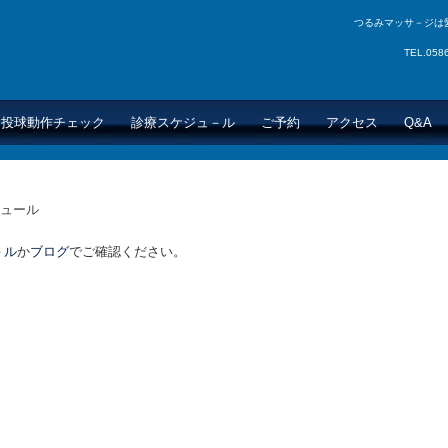
つるみマッサ－ジは
TEL.05
投球動作チェック
診療スケジュ－ル
ご予約
アクセス
Q&A
ュール
－ル
か
ブログ
でご確認ください。