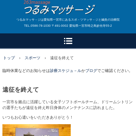
つるみマッサ－ジは愛知県一宮市にあるスポ－ツマッサ－ジと鍼灸の治療院
TEL.0586-78-1030 〒491-0002 愛知県一宮市時之島妙光寺55-2
トップ
›
スポーツ
›
遠征を終えて
臨時休業などのお知らせは
診療スケジュ－ル
か
ブログ
でご確認ください。
遠征を終えて
一宮市を拠点に活躍している女子ソフトボールチーム、ドリームシトリン
の選手たちが遠征を終え昨日身体のメンテナンスに訪れました。
いつもお心遣いをいただきありがとう！