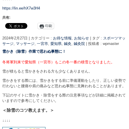
https://lin.ee/hX7w3H4
共有:
印刷
2024年2月27日
|
カテゴリー :
お得な情報
,
お知らせ
|
タグ :
スポーツマッ
サージ
,
マッサージ
,
一宮市
,
愛知県
,
鍼灸
,
鍼灸院
|
投稿者 : wpmaster
雪かき（除雪）作業で思わぬ事態に！
冬将軍到来で愛知県（一宮市）もこの冬一番の積雪となりました。
雪が積もると雪かきをされる方も少なくありません。
雪かきをする際には、雪かきをする前に準備運動をしたり、正しい姿勢で
行わないと腰痛や肩の痛みなど思わぬ事態に見舞われることがあります。
下記のサイトに雪かき・除雪をする際の注意事項などが詳細に掲載されて
いますので参考にしてください。
＜除雪のコツ教えます。＞
↓↓↓↓