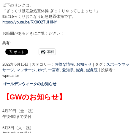
以下のリンクは、
『ぎっくり腰応急処置体操 ぎっくりやってしまった！』
時にゆっくりおこなう応急処置体操です。
https://youtu.be/RX9O2TUHINY
お時間があるときにご覧ください！
共有:
印刷
2022年6月15日
|
カテゴリー :
お得な情報
,
お知らせ
|
タグ :
スポーツマッ
サージ
,
マッサージ
,
ゆず
,
一宮市
,
愛知県
,
鍼灸
,
鍼灸院
|
投稿者 :
wpmaster
ゴールデンウィークのお知らせ
【GWのお知らせ】
4月29日（金・祝）
午後4時まで受付
5月3日（火・祝）