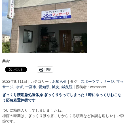
共有:
印刷
2022年8月11日
|
カテゴリー :
お知らせ
|
タグ :
スポーツマッサージ
,
マッ
サージ
,
ゆず
,
一宮市
,
愛知県
,
鍼灸
,
鍼灸院
|
投稿者 : wpmaster
ぎっくり腰応急処置体操 ぎっくりやってしまった！時にゆっくりおこな
う応急処置体操です
ついに梅雨入りしてしまいましたね。
梅雨の時期は、ぎっくり腰や肩こりからくる頭痛など体調を崩しやすい季
節です。