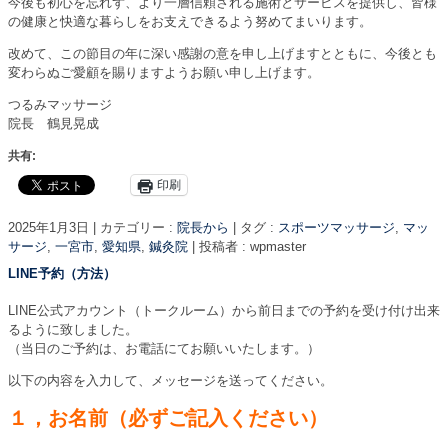
今後も初心を忘れず、より一層信頼される施術とサービスを提供し、皆様
の健康と快適な暮らしをお支えできるよう努めてまいります。
改めて、この節目の年に深い感謝の意を申し上げますとともに、今後とも
変わらぬご愛顧を賜りますようお願い申し上げます。
つるみマッサージ
院長 鶴見晃成
共有:
印刷
2025年1月3日
|
カテゴリー :
院長から
|
タグ :
スポーツマッサージ
,
マッ
サージ
,
一宮市
,
愛知県
,
鍼灸院
|
投稿者 : wpmaster
LINE予約（方法）
LINE公式アカウント（トークルーム）から前日までの予約を受け付け出来
るように致しました。
（当日のご予約は、お電話にてお願いいたします。）
以下の内容を入力して、メッセージを送ってください。
１，お名前（必ずご記入ください）