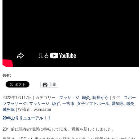
共有:
印刷
2022年12月17日
|
カテゴリー :
マッサ－ジ
,
鍼灸
,
院長から
|
タグ :
スポー
ツマッサージ
,
マッサージ
,
ゆず
,
一宮市
,
女子ソフトボール
,
愛知県
,
鍼灸
,
鍼灸院
|
投稿者 : wpmaster
20年ぶりリニューアル！！
20年前に現在の場所に移転して以来、看板を新しくしました。