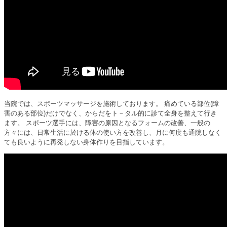
当院では、スポーツマッサージを施術しております。 痛めている部位(障
害のある部位)だけでなく、からだをト－タル的に診て全身を整えて行き
ます。 スポーツ選手には、障害の原因となるフォームの改善、一般の
方々には、日常生活に於ける体の使い方を改善し、月に何度も通院しなく
ても良いように再発しない身体作りを目指しています。