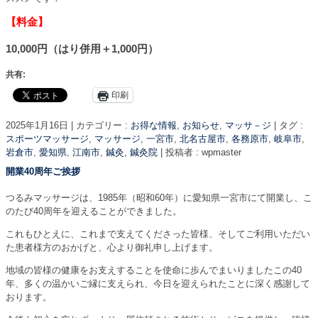
【料金】
10,000円（はり併用＋1,000円）
共有:
印刷
2025年1月16日
|
カテゴリー :
お得な情報
,
お知らせ
,
マッサ－ジ
|
タグ :
スポーツマッサージ
,
マッサージ
,
一宮市
,
北名古屋市
,
各務原市
,
岐阜市
,
岩倉市
,
愛知県
,
江南市
,
鍼灸
,
鍼灸院
|
投稿者 : wpmaster
開業40周年ご挨拶
つるみマッサージは、1985年（昭和60年）に愛知県一宮市にて開業し、こ
のたび40周年を迎えることができました。
これもひとえに、これまで支えてくださった皆様、そしてご利用いただい
た患者様方のおかげと、心より御礼申し上げます。
地域の皆様の健康をお支えすることを使命に歩んでまいりましたこの40
年、多くの温かいご縁に支えられ、今日を迎えられたことに深く感謝して
おります。