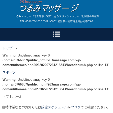
つるみマッサ－ジは愛知県一宮市にあるスポ－ツマッサ－ジと鍼灸の治療院
TEL.0586-78-1030 〒491-0002 愛知県一宮市時之島妙光寺55-2
トップ
›
Warning
: Undefined array key 0 in
/home/r0766657/public_html/263massage.com/wp-
content/themes/hpb20S202207261213343/breadcrumb.php
on line
131
スポーツ
›
Warning
: Undefined array key 0 in
/home/r0766657/public_html/263massage.com/wp-
content/themes/hpb20S202207261213343/breadcrumb.php
on line
131
ソフトボール
臨時休業などのお知らせは
診療スケジュ－ル
か
ブログ
でご確認ください。