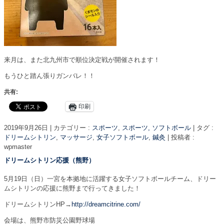
来月は、また北九州市で順位決定戦が開催されます！
もうひと踏ん張りガンバレ！！
共有:
印刷
2019年9月26日
|
カテゴリー :
スポーツ
,
スポーツ, ソフトボール
|
タグ :
ドリームシトリン
,
マッサージ
,
女子ソフトボール
,
鍼灸
|
投稿者 :
wpmaster
ドリームシトリン応援（熊野）
5月19日（日）一宮を本拠地に活躍する女子ソフトボールチーム、ドリー
ムシトリンの応援に熊野まで行ってきました！
ドリームシトリンHP→
http://dreamcitrine.com/
会場は、熊野市防災公園野球場