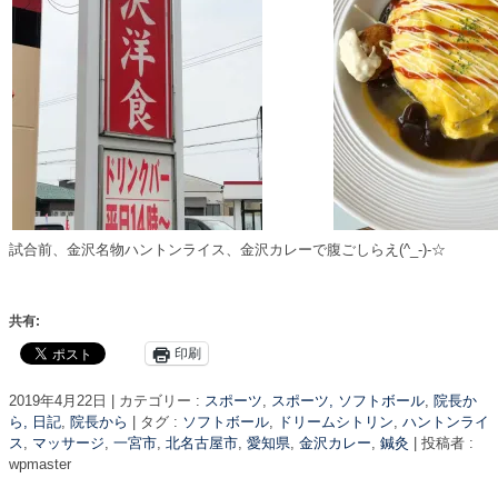
試合前、金沢名物ハントンライス、金沢カレーで腹ごしらえ(^_-)-☆
共有:
印刷
2019年4月22日
|
カテゴリー :
スポーツ
,
スポーツ, ソフトボール
,
院長か
ら, 日記
,
院長から
|
タグ :
ソフトボール
,
ドリームシトリン
,
ハントンライ
ス
,
マッサージ
,
一宮市
,
北名古屋市
,
愛知県
,
金沢カレー
,
鍼灸
|
投稿者 :
wpmaster