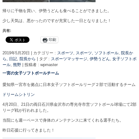
帰りに干物を買い、伊勢うどんも食べることができました。
少し天気は、悪かったのですが充実した一日となりました！
共有:
印刷
2019年5月20日
|
カテゴリー :
スポーツ
,
スポーツ, ソフトボール
,
院長か
ら, 日記
,
院長から
|
タグ :
スポーツマッサージ
,
伊勢うどん
,
女子ソフトボ
ール
,
熊野
|
投稿者 : wpmaster
一宮の女子ソフトボールチーム
愛知県一宮市を拠点に日本女子ソフトボールリーグ２部で活動するチーム
ドリームシトリン
4月20日、21日の両日石川県金沢市の専光寺市営ソフトボール球場にて2部
リーグ戦が行われました。
当院にも週一ペースで身体のメンテナンスに来てくれる選手たち。
昨日応援に行ってきました！