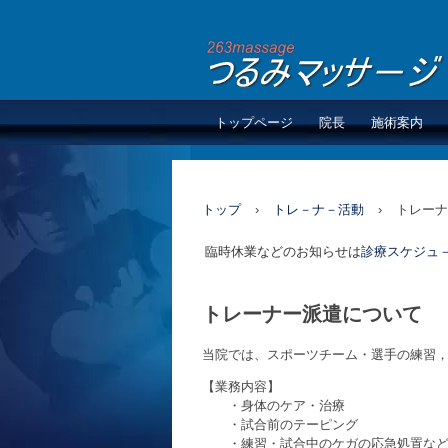
トップページ
院長
施術案内
トップ
›
トレ－ナ－活動
›
トレーナ
臨時休業などのお知らせは
診療スケジュ
トレーナー派遣について
当院では、スポーツチーム・選手の練習
【業務内容】
・身体のケア・治療
・試合前のテーピング
・練習・試合中のケガの応急処置な