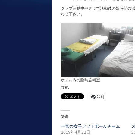
クラブ活動中やクラブ活動後の短時間の
わせ下さい。
ホテル内の臨時施術室
共有:
印刷
関連
一宮の女子ソフトボールチーム
2019年4月22日
2