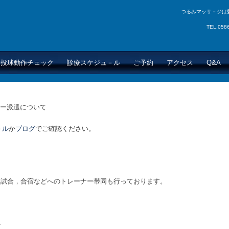
つるみマッサ－ジは
TEL.05
投球動作チェック
診療スケジュ－ル
ご予約
アクセス
Q&A
ー派遣について
－ル
か
ブログ
でご確認ください。
，試合，合宿などへのトレーナー帯同も行っております。
ど