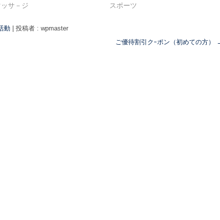
マッサ－ジ
スポーツ
活動
|
投稿者 : wpmaster
ご優待割引クｰポン（初めての方）