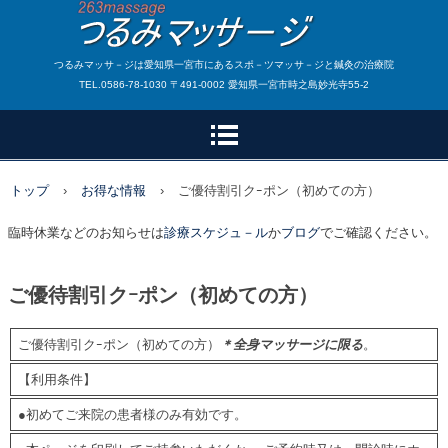
つるみマッサ－ジは愛知県一宮市にあるスポ－ツマッサ－ジと鍼灸の治療院
TEL.0586-78-1030 〒491-0002 愛知県一宮市時之島妙光寺55-2
トップ
›
お得な情報
›
ご優待割引クｰポン（初めての方）
臨時休業などのお知らせは
診療スケジュ－ル
か
ブログ
でご確認ください。
ご優待割引クｰポン（初めての方）
ご優待割引クｰポン（初めての方）
＊全身マッサージに限る
。
【利用条件】
●初めてご来院の患者様のみ有効です。