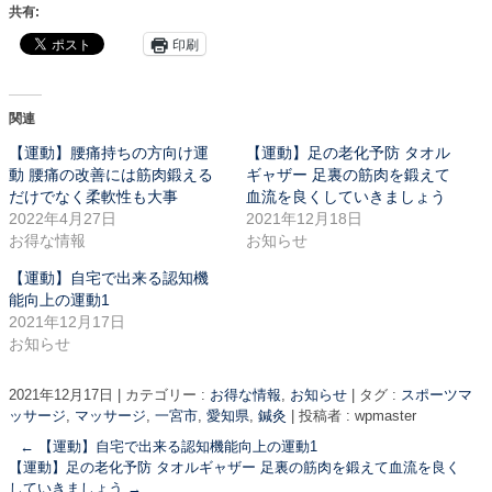
共有:
印刷
関連
【運動】腰痛持ちの方向け運
【運動】足の老化予防 タオル
動 腰痛の改善には筋肉鍛える
ギャザー 足裏の筋肉を鍛えて
だけでなく柔軟性も大事
血流を良くしていきましょう
2022年4月27日
2021年12月18日
お得な情報
お知らせ
【運動】自宅で出来る認知機
能向上の運動1
2021年12月17日
お知らせ
2021年12月17日
|
カテゴリー :
お得な情報
,
お知らせ
|
タグ :
スポーツマ
ッサージ
,
マッサージ
,
一宮市
,
愛知県
,
鍼灸
|
投稿者 : wpmaster
←
【運動】自宅で出来る認知機能向上の運動1
【運動】足の老化予防 タオルギャザー 足裏の筋肉を鍛えて血流を良く
していきましょう
→